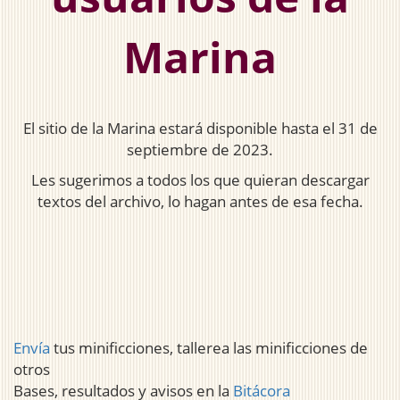
Marina
El sitio de la Marina estará disponible hasta el 31 de
septiembre de 2023.
Les sugerimos a todos los que quieran descargar
textos del archivo, lo hagan antes de esa fecha.
Envía
tus minificciones, tallerea las minificciones de
otros
Bases, resultados y avisos en la
Bitácora