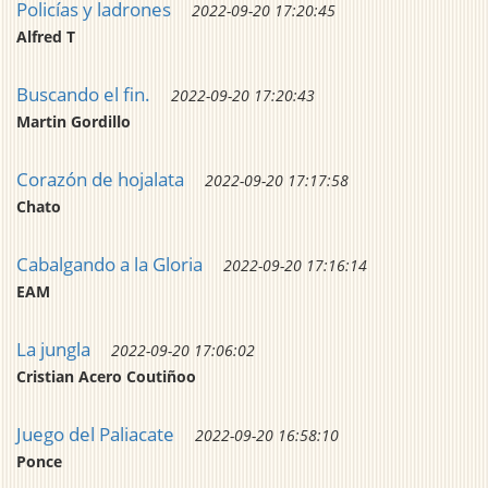
Policías y ladrones
2022-09-20 17:20:45
Alfred T
Buscando el fin.
2022-09-20 17:20:43
Martin Gordillo
Corazón de hojalata
2022-09-20 17:17:58
Chato
Cabalgando a la Gloria
2022-09-20 17:16:14
EAM
La jungla
2022-09-20 17:06:02
Cristian Acero Coutiñoo
Juego del Paliacate
2022-09-20 16:58:10
Ponce