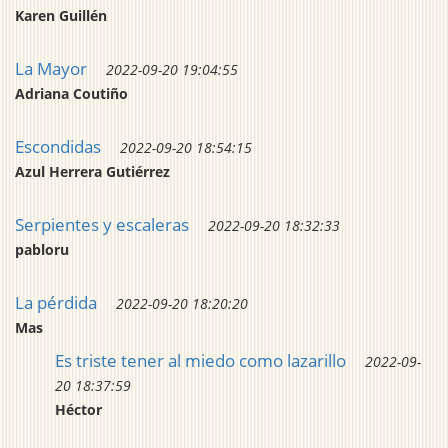
Karen Guillén
La Mayor
2022-09-20 19:04:55
Adriana Coutiño
Escondidas
2022-09-20 18:54:15
Azul Herrera Gutiérrez
Serpientes y escaleras
2022-09-20 18:32:33
pabloru
La pérdida
2022-09-20 18:20:20
Mas
Es triste tener al miedo como lazarillo
2022-09-
20 18:37:59
Héctor