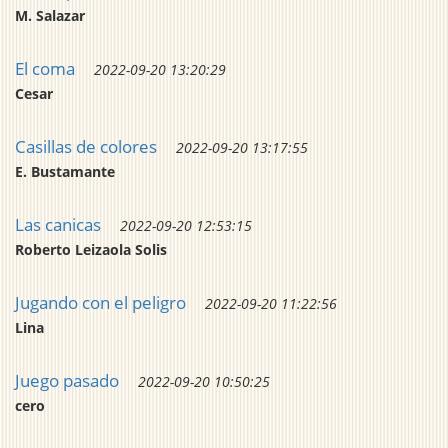
M. Salazar
El coma
2022-09-20 13:20:29
Cesar
Casillas de colores
2022-09-20 13:17:55
E. Bustamante
Las canicas
2022-09-20 12:53:15
Roberto Leizaola Solis
Jugando con el peligro
2022-09-20 11:22:56
Lina
Juego pasado
2022-09-20 10:50:25
cero