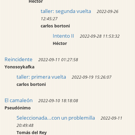
Héctor
taller: segunda vuelta
2022-09-26
12:45:27
carlos bortoni
Intento II
2022-09-28 11:53:32
Héctor
Reincidente
2022-09-11 01:27:58
Yonosoykafka
taller: primera vuelta
2022-09-19 15:26:07
carlos bortoni
El camaleón
2022-09-10 18:18:08
Pseudónimo
Seleccionada...con un problemilla
2022-09-11
20:49:48
Tomás del Rey