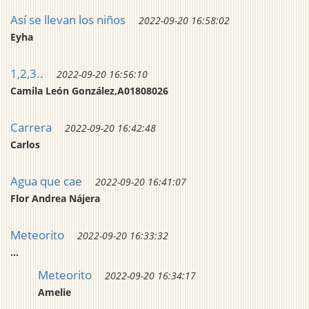
Así se llevan los niños
2022-09-20 16:58:02
Eyha
1,2,3..
2022-09-20 16:56:10
Camila León González,A01808026
Carrera
2022-09-20 16:42:48
Carlos
Agua que cae
2022-09-20 16:41:07
Flor Andrea Nájera
Meteorito
2022-09-20 16:33:32
…
Meteorito
2022-09-20 16:34:17
Amelie