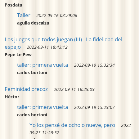
Posdata
Taller
2022-09-16 03:29:06
aguila descalza
Los juegos que todos juegan (III) - La fidelidad del
espejo
2022-09-11 18:43:12
Pepe Le Pew
taller: primera vuelta
2022-09-19 15:32:34
carlos bortoni
Feminidad precoz
2022-09-11 16:29:09
Héctor
taller: primera vuelta
2022-09-19 15:29:07
carlos bortoni
Yo los pensé de ocho o nueve, pero
2022-
09-23 11:28:32