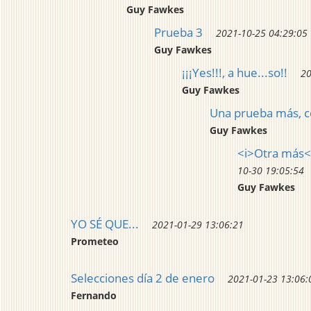
Guy Fawkes
Prueba 3
2021-10-25 04:29:05
Guy Fawkes
¡¡¡Yes!!!, a hue...so!!
20
Guy Fawkes
Una prueba más, 
Guy Fawkes
<i>Otra más</
10-30 19:05:54
Guy Fawkes
YO SÉ QUE...
2021-01-29 13:06:21
Prometeo
Selecciones día 2 de enero
2021-01-23 13:06:
Fernando