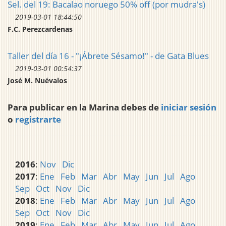
Sel. del 19: Bacalao noruego 50% off (por mudra's)
2019-03-01 18:44:50
F.C. Perezcardenas
Taller del día 16 - "¡Ábrete Sésamo!" - de Gata Blues
2019-03-01 00:54:37
José M. Nuévalos
Para publicar en la Marina debes de
iniciar sesión
o
registrarte
2016
:
Nov
Dic
2017
:
Ene
Feb
Mar
Abr
May
Jun
Jul
Ago
Sep
Oct
Nov
Dic
2018
:
Ene
Feb
Mar
Abr
May
Jun
Jul
Ago
Sep
Oct
Nov
Dic
2019
:
Ene
Feb
Mar
Abr
May
Jun
Jul
Ago