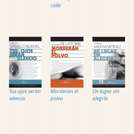
calle
Tus ojos serán
Morderán el
Un lugar sin
silencio
polvo
alegría