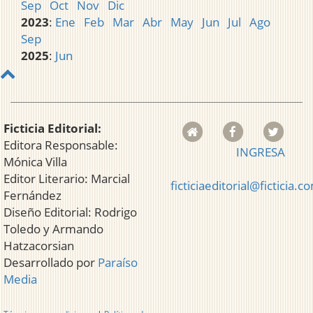
Sep
Oct
Nov
Dic
2023
:
Ene
Feb
Mar
Abr
May
Jun
Jul
Ago
Sep
2025
:
Jun
Ficticia Editorial:
Editora Responsable:
INGRESA
Mónica Villa
Editor Literario: Marcial
ficticiaeditorial@ficticia.c
Fernández
Diseño Editorial: Rodrigo
Toledo y Armando
Hatzacorsian
Desarrollado por
Paraíso
Media