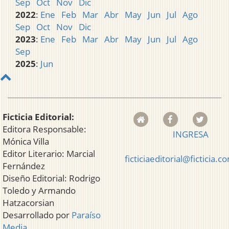
Sep
Oct
Nov
Dic
2022
:
Ene
Feb
Mar
Abr
May
Jun
Jul
Ago
Sep
Oct
Nov
Dic
2023
:
Ene
Feb
Mar
Abr
May
Jun
Jul
Ago
Sep
2025
:
Jun
Ficticia Editorial:
Editora Responsable:
INGRESA
Mónica Villa
Editor Literario: Marcial
ficticiaeditorial@ficticia.c
Fernández
Diseño Editorial: Rodrigo
Toledo y Armando
Hatzacorsian
Desarrollado por
Paraíso
Media