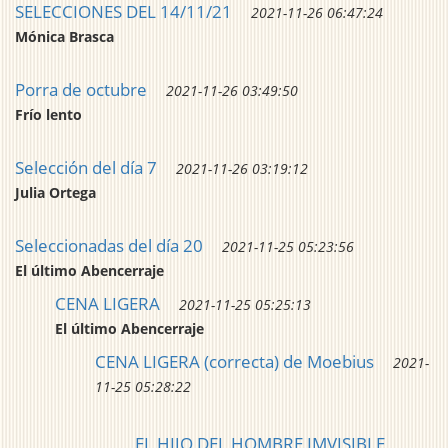
SELECCIONES DEL 14/11/21
2021-11-26 06:47:24
Mónica Brasca
Porra de octubre
2021-11-26 03:49:50
Frío lento
Selección del día 7
2021-11-26 03:19:12
Julia Ortega
Seleccionadas del día 20
2021-11-25 05:23:56
El último Abencerraje
CENA LIGERA
2021-11-25 05:25:13
El último Abencerraje
CENA LIGERA (correcta) de Moebius
2021-
11-25 05:28:22
EL HIJO DEL HOMBRE IMVISIBLE