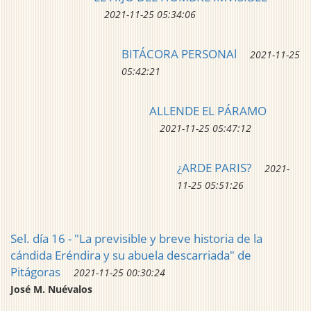
2021-11-25 05:34:06
BITÁCORA PERSONAl
2021-11-25
05:42:21
ALLENDE EL PÁRAMO
2021-11-25 05:47:12
¿ARDE PARIS?
2021-
11-25 05:51:26
Sel. día 16 - "La previsible y breve historia de la
cándida Eréndira y su abuela descarriada" de
Pitágoras
2021-11-25 00:30:24
José M. Nuévalos