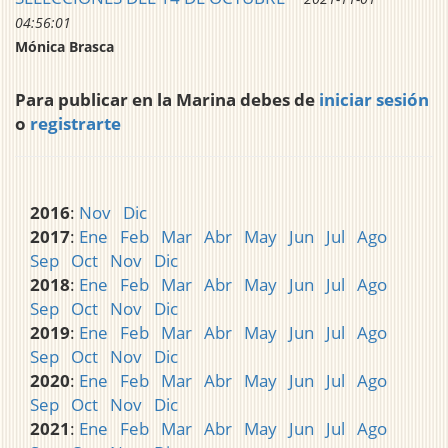
04:56:01
Mónica Brasca
Para publicar en la Marina debes de
iniciar sesión
o
registrarte
2016
:
Nov
Dic
2017
:
Ene
Feb
Mar
Abr
May
Jun
Jul
Ago
Sep
Oct
Nov
Dic
2018
:
Ene
Feb
Mar
Abr
May
Jun
Jul
Ago
Sep
Oct
Nov
Dic
2019
:
Ene
Feb
Mar
Abr
May
Jun
Jul
Ago
Sep
Oct
Nov
Dic
2020
:
Ene
Feb
Mar
Abr
May
Jun
Jul
Ago
Sep
Oct
Nov
Dic
2021
:
Ene
Feb
Mar
Abr
May
Jun
Jul
Ago