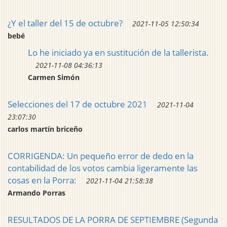
¿Y el taller del 15 de octubre?
2021-11-05 12:50:34
bebé
Lo he iniciado ya en sustitución de la tallerista.
2021-11-08 04:36:13
Carmen Simón
Selecciones del 17 de octubre 2021
2021-11-04
23:07:30
carlos martín briceño
CORRIGENDA: Un pequeño error de dedo en la
contabilidad de los votos cambia ligeramente las
cosas en la Porra:
2021-11-04 21:58:38
Armando Porras
RESULTADOS DE LA PORRA DE SEPTIEMBRE (Segunda