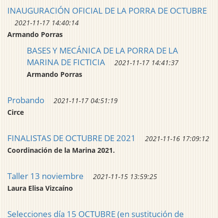
INAUGURACIÓN OFICIAL DE LA PORRA DE OCTUBRE
2021-11-17 14:40:14
Armando Porras
BASES Y MECÁNICA DE LA PORRA DE LA
MARINA DE FICTICIA
2021-11-17 14:41:37
Armando Porras
Probando
2021-11-17 04:51:19
Circe
FINALISTAS DE OCTUBRE DE 2021
2021-11-16 17:09:12
Coordinación de la Marina 2021.
Taller 13 noviembre
2021-11-15 13:59:25
Laura Elisa Vizcaíno
Selecciones día 15 OCTUBRE (en sustitución de