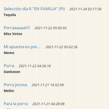
Selección día 8 "EN FAMILIA" (Pi)
2021-11-24 02:17:30
Tequila
Porraaaaaa!!!!
2021-11-22 05:05:02
Miss Votox
Mi apuesta es por...
2021-11-22 05:02:26
Memo
Porra
2021-11-22 04:26:16
Dankesen
Porra jocosa
2021-11-21 14:52:09
Melón
Para la porra
2021-11-21 04:28:08