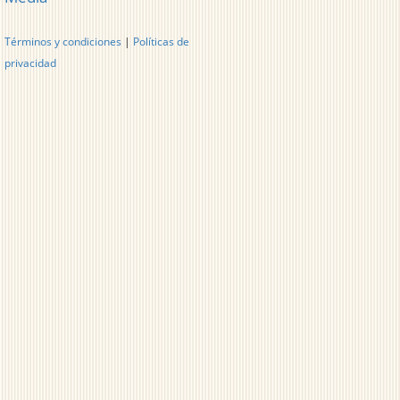
Términos y condiciones
|
Políticas de
privacidad