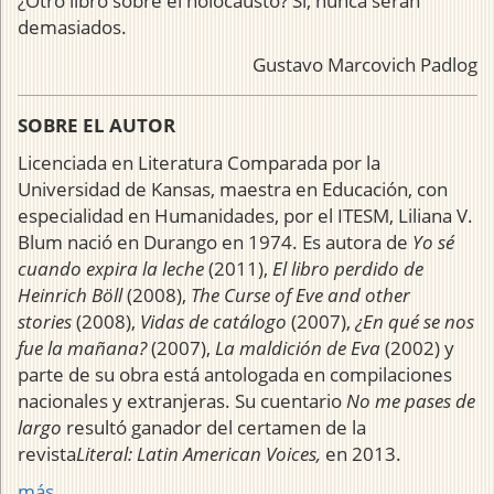
¿Otro libro sobre el holocausto? Sí, nunca serán
demasiados.
Gustavo Marcovich Padlog
SOBRE EL AUTOR
Licenciada en Literatura Comparada por la
Universidad de Kansas, maestra en Educación, con
especialidad en Humanidades, por el ITESM,
Liliana V.
Blum nació en Durango en 1974. Es autora de
Yo sé
cuando expira la leche
(2011),
El libro perdido de
Heinrich Böll
(2008),
The Curse of Eve and other
stories
(2008),
Vidas de catálogo
(2007),
¿En qué se nos
fue la mañana?
(2007),
La maldición de Eva
(2002) y
parte de su obra está antologada en compilaciones
nacionales y extranjeras. Su cuentario
No me pases de
largo
resultó ganador del certamen de la
revista
Literal: Latin American Voices,
en 2013.
más...