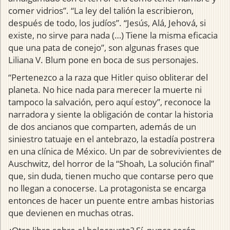
comer vidrios”. “La ley del talión la escribieron,
después de todo, los judíos”. “Jesús, Alá, Jehová, si
existe, no sirve para nada (…) Tiene la misma eficacia
que una pata de conejo”, son algunas frases que
Liliana V. Blum pone en boca de sus personajes.
“Pertenezco a la raza que Hitler quiso obliterar del
planeta. No hice nada para merecer la muerte ni
tampoco la salvación, pero aquí estoy”, reconoce la
narradora y siente la obligación de contar la historia
de dos ancianos que comparten, además de un
siniestro tatuaje en el antebrazo, la estadía postrera
en una clínica de México. Un par de sobrevivientes de
Auschwitz, del horror de la “Shoah, La solución final”
que, sin duda, tienen mucho que contarse pero que
no llegan a conocerse. La protagonista se encarga
entonces de hacer un puente entre ambas historias
que devienen en muchas otras.