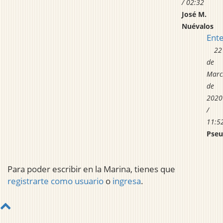
/ 02:32
José M.
Nuévalos
Ente
22
de
Marc
de
2020
/
11:5
Pse
Para poder escribir en la Marina, tienes que
registrarte como usuario
o
ingresa
.