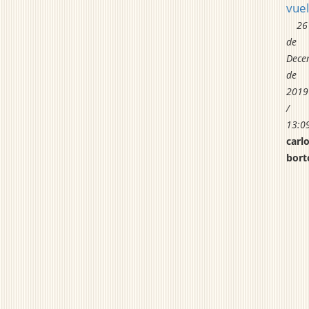
vuel
26
de
Dece
de
2019
/
13:0
carl
bort