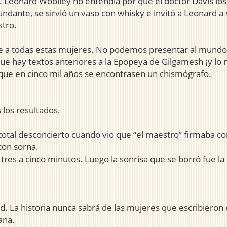
ar. Leonard Woolley no entendía por qué el doctor Davis los
ndante, se sirvió un vaso con whisky e invitó a Leonard a 
tro.
 a todas estas mujeres. No podemos presentar al mundo
 hay textos anteriores a la Epopeya de Gilgamesh ¡y lo 
 que en cinco mil años se encontrasen un chismógrafo.
los resultados.
a total desconcierto cuando vio que “el maestro” firmaba
on sorna.
tres a cinco minutos. Luego la sonrisa que se borró fue la
. La historia nunca sabrá de las mujeres que escribieron e
ana.