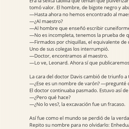
Era la sexta tablilla que tenían que pulveriz
tomó valor. El hombre, de bigote negro y abu
—Hasta ahora no hemos encontrado al maes
—¿Al maestro?
—Al hombre que enseñó escribir cuneiforme
—No es incompleta, tenemos la prueba de que
—Firmados por chiquillas, el equivalente de
Uno de sus colegas los interrumpió.
—Doctor, encontramos al maestro.
—Lo ve, Leonard. Ahora sí que publicaremos 
La cara del doctor Davis cambió de triunfo 
—¿Ese es un nombre de varón? —pregunté c
El doctor continuaba pasmado. Estuvo así de 
—¿Pero qué hace?
—¿No lo ves?, la excavación fue un fracaso.
Así fue como el mundo se perdió de la verdad
Repito su nombre para no olvidarlo: Enhedu