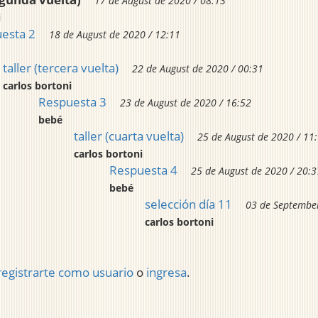
17 de August de 2020 / 08:13
i
esta 2
18 de August de 2020 / 12:11
taller (tercera vuelta)
22 de August de 2020 / 00:31
carlos bortoni
Respuesta 3
23 de August de 2020 / 16:52
bebé
taller (cuarta vuelta)
25 de August de 2020 / 11
carlos bortoni
Respuesta 4
25 de August de 2020 / 20:3
bebé
selección día 11
03 de September
carlos bortoni
registrarte como usuario
o
ingresa
.