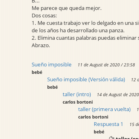
B...
Me parece que queda mejor.
Dos cosas:
1. Me cuesta trabajo ver lo delgado en una si
de los años ha desarrollado una panza.
2. Elimina cuantas palabras puedas eliminar s
Abrazo.
Sueño imposible
11 de August de 2020 / 23:58
bebé
Sueño imposible (Versión válida)
12 
bebé
taller (intro)
14 de August de 2020
carlos bortoni
taller (primera vuelta)
1
carlos bortoni
Respuesta 1
15 d
bebé
taller (s