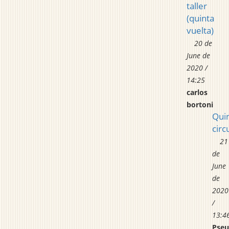
taller
(quinta
vuelta)
20 de
June de
2020 /
14:25
carlos
bortoni
Qui
circ
21
de
June
de
2020
/
13:4
Pse