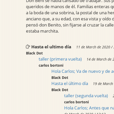
Don Beni se había cansado de trabajar. Sus p
queridos de manos de él. Familias enteras qu
a la boda de una sobrina, la postal de una h
anciano que, a su edad, con esa vista y oído
pensó don Benito, sin fijarse al cruzar la cal
estaba marchita.
Hasta el ultimo día
11 de March de 2020 /
Black Dot
taller (primera vuelta)
14 de March de 
carlos bortoni
Hola Carlos; Va de nuevo y de a
Black Dot
Hasta el último día
19 de March 
Black Dot
taller (segunda vuelta)
carlos bortoni
Hola Carlos; Antes que na