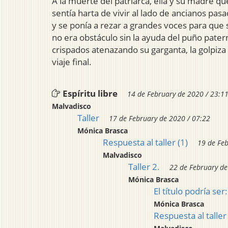
A la muerte del patriarca, ella y su madre q
sentía harta de vivir al lado de ancianos pas
y se ponía a rezar a grandes voces para que 
no era obstáculo sin la ayuda del puño pater
crispados atenazando su garganta, la golpiza 
viaje final.
Espíritu libre
14 de February de 2020 / 23:1
Malvadisco
Taller
17 de February de 2020 / 07:22
Mónica Brasca
Respuesta al taller (1)
19 de Feb
Malvadisco
Taller 2.
22 de February de
Mónica Brasca
El título podría ser:
Mónica Brasca
Respuesta al taller 