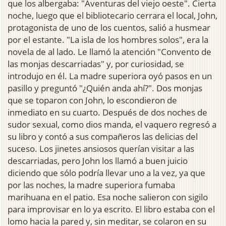
que los albergaba: "Aventuras del viejo oeste". Cierta
noche, luego que el bibliotecario cerrara el local, John,
protagonista de uno de los cuentos, salió a husmear
por el estante. "La isla de los hombres solos", era la
novela de al lado. Le llamó la atención "Convento de
las monjas descarriadas" y, por curiosidad, se
introdujo en él. La madre superiora oyó pasos en un
pasillo y preguntó "¿Quién anda ahí?". Dos monjas
que se toparon con John, lo escondieron de
inmediato en su cuarto. Después de dos noches de
sudor sexual, como dios manda, el vaquero regresó a
su libro y contó a sus compañeros las delicias del
suceso. Los jinetes ansiosos querían visitar a las
descarriadas, pero John los llamó a buen juicio
diciendo que sólo podría llevar uno a la vez, ya que
por las noches, la madre superiora fumaba
marihuana en el patio. Esa noche salieron con sigilo
para improvisar en lo ya escrito. El libro estaba con el
lomo hacia la pared y, sin meditar, se colaron en su