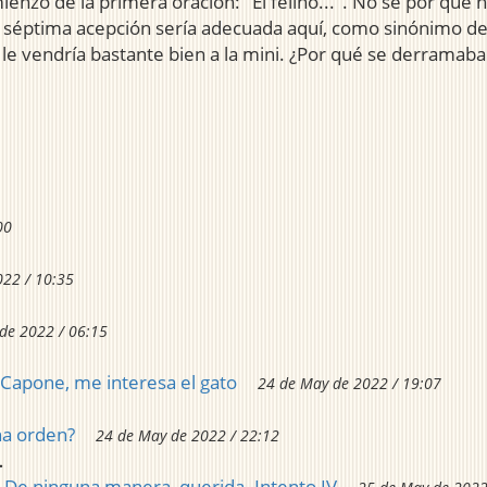
ienzo de la primera oración: "El felino...". No sé por qué h
o la séptima acepción sería adecuada aquí, como sinónimo de
 vendría bastante bien a la mini. ¿Por qué se derramaba e
00
022 / 10:35
de 2022 / 06:15
 Capone, me interesa el gato
24 de May de 2022 / 19:07
na orden?
24 de May de 2022 / 22:12
.
De ninguna manera, querida. Intento IV