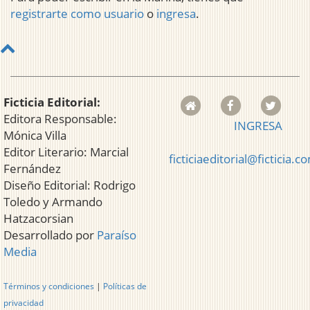
registrarte como usuario
o
ingresa
.
Ficticia Editorial:
Editora Responsable:
INGRESA
Mónica Villa
Editor Literario: Marcial
ficticiaeditorial@ficticia.c
Fernández
Diseño Editorial: Rodrigo
Toledo y Armando
Hatzacorsian
Desarrollado por
Paraíso
Media
Términos y condiciones
|
Políticas de
privacidad