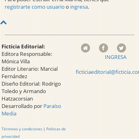
registrarte como usuario
o
ingresa
.
Ficticia Editorial:
Editora Responsable:
INGRESA
Mónica Villa
Editor Literario: Marcial
ficticiaeditorial@ficticia.c
Fernández
Diseño Editorial: Rodrigo
Toledo y Armando
Hatzacorsian
Desarrollado por
Paraíso
Media
Términos y condiciones
|
Políticas de
privacidad