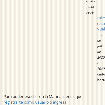
2020 /
20:34
bebé
tall
(cua
vuel
16
de
June
de
2020
/
10:3
carl
bort
Para poder escribir en la Marina, tienes que
registrarte como usuario
o
ingresa
.