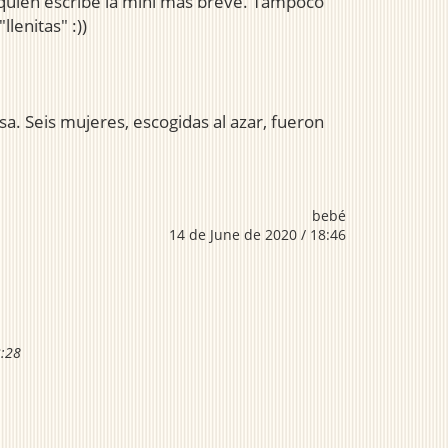
r quien escribe la mini más breve. Tampoco
lenitas" :))
a. Seis mujeres, escogidas al azar, fueron
bebé
14 de June de 2020 / 18:46
3:28