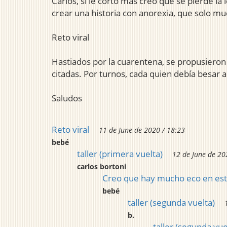
Carlos, si le corto más creo que se pierde l
crear una historia con anorexia, que solo mu
Reto viral
Hastiados por la cuarentena, se propusieron 
citadas. Por turnos, cada quien debía besar a
Saludos
Reto viral
11 de June de 2020 / 18:23
bebé
taller (primera vuelta)
12 de June de 20
carlos bortoni
Creo que hay mucho eco en esta h
bebé
taller (segunda vuelta)
b.
taller (segunda vue