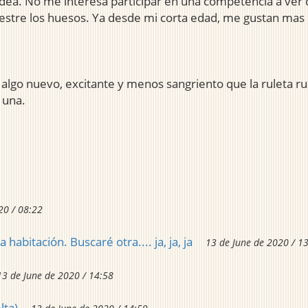
a idea. No me interesa participar en una competencia a ve
estre los huesos. Ya desde mi corta edad, me gustan mas "l
algo nuevo, excitante y menos sangriento que la ruleta rus
 una.
20 / 08:22
abitación. Buscaré otra.... ja, ja, ja
13 de June de 2020 / 1
13 de June de 2020 / 14:58
lta)