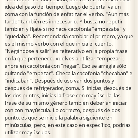
idea del paso del tiempo. Luego de puerta, va un
coma con la función de enfatizar el verbo. "Aún más
tarde" también es innecesario. Y busca no repetir
también y fíjate si no hace cacofonía "empezaba" y
"quedaba". Recomendaría cambiar el primero, ya que
es el mismo verbo con el que inicia el cuento.
"Negándose a salir" es reiterativo en la propia frase
en la que pertenece. Vuelves a utilizar "empezar",
ahora en cacofonía con "negar". Eso se arregla sólo
quitando "empezar". Checa la cacofonía "checaban" e
"indicaban". Después de uso van dos puntos y
después de refrigerador, coma. Si inicias, después de
los dos puntos, inicias la frase con mayúscula, las
frase de su mismo género también deberían iniciar
con con mayúscula. Lo correcto, después de dos
punto, es que se inicie la palabra siguiente en
minúsculas, pero, en este caso en específico, podrías
utilizar mayúsculas.