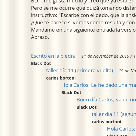
BD... me gusta mucho y creo que ya está en 
Pero se me ocurre que quizá tomando distancia
instructivo: "Escarbe con el dedo, que la an
¿Qué te parece si vemos como resulta y con
Mandame en una siguiente entrada la versión
Abrazo.
Escrito en la piedra
11 de November de 2019 / 1
Black Dot
taller día 11 (primera vuelta)
19 de No
carlos bortoni
Hola Carlos; Le he dado una man
Black Dot
Buen día Carlos; va de nu
Black Dot
taller día 11 (segu
carlos bortoni
Hola Carlos