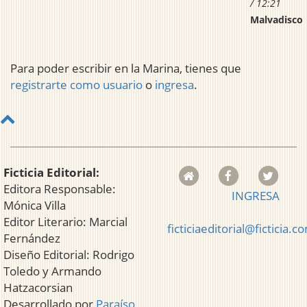
/ 12:21
Malvadisco
Para poder escribir en la Marina, tienes que
registrarte como usuario
o
ingresa
.
Ficticia Editorial:
Editora Responsable:
INGRESA
Mónica Villa
Editor Literario: Marcial
ficticiaeditorial@ficticia.c
Fernández
Diseño Editorial: Rodrigo
Toledo y Armando
Hatzacorsian
Desarrollado por
Paraíso