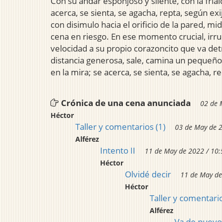
Con su andar esponjoso y silente, con la frial
acerca, se sienta, se agacha, repta, según ex
con disimulo hacia el orificio de la pared, mi
cena en riesgo. En ese momento crucial, irru
velocidad a su propio corazoncito que va det
distancia generosa, sale, camina un pequeño 
en la mira; se acerca, se sienta, se agacha, re
Crónica de una cena anunciada
02 de 
Héctor
Taller y comentarios (1)
03 de May de 2
Alférez
Intento II
11 de May de 2022 / 10:
Héctor
Olvidé decir
11 de May de
Héctor
Taller y comentario
Alférez
Va de nuevo.