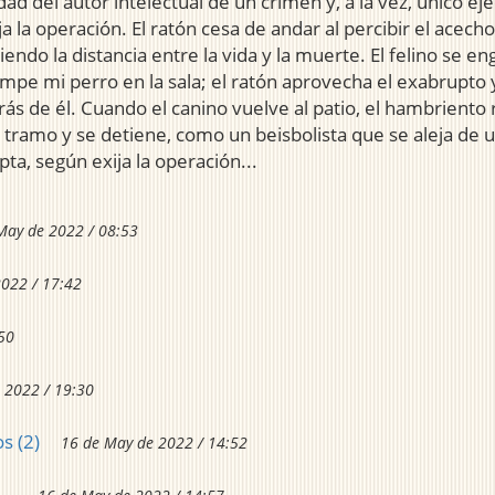
dad del autor intelectual de un crimen y, a la vez, único ej
ija la operación. El ratón cesa de andar al percibir el acec
diendo la distancia entre la vida y la muerte. El felino se
mpe mi perro en la sala; el ratón aprovecha el exabrupto 
rás de él. Cuando el canino vuelve al patio, el hambriento
tramo y se detiene, como un beisbolista que se aleja de u
pta, según exija la operación...
May de 2022 / 08:53
022 / 17:42
50
 2022 / 19:30
s (2)
16 de May de 2022 / 14:52
..