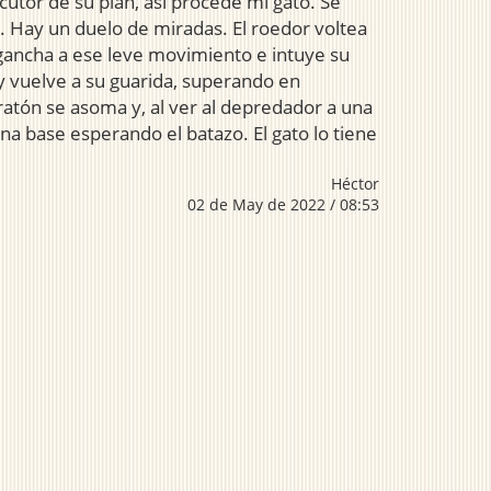
ecutor de su plan, así procede mi gato. Se
ho. Hay un duelo de miradas. El roedor voltea
 engancha a ese leve movimiento e intuye su
y vuelve a su guarida, superando en
 ratón se asoma y, al ver al depredador a una
na base esperando el batazo. El gato lo tiene
Héctor
02 de May de 2022 / 08:53