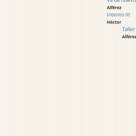
Alférez
Intento III
Héctor
Taller
Alfére