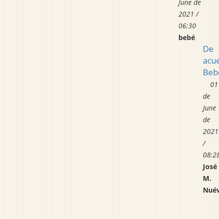
June de
2021 /
06:30
bebé
De
acu
Beb
01
de
June
de
2021
/
08:2
José
M.
Nuév