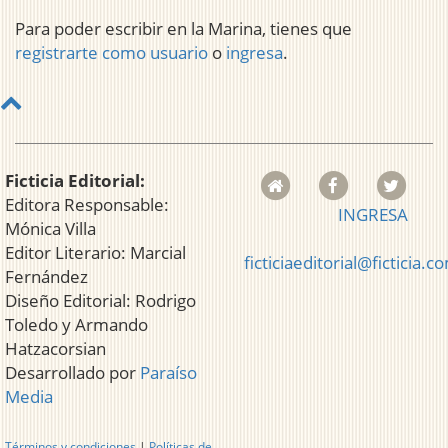
Para poder escribir en la Marina, tienes que
registrarte como usuario
o
ingresa
.
Ficticia Editorial:
Editora Responsable:
INGRESA
Mónica Villa
Editor Literario: Marcial
ficticiaeditorial@ficticia.c
Fernández
Diseño Editorial: Rodrigo
Toledo y Armando
Hatzacorsian
Desarrollado por
Paraíso
Media
Términos y condiciones
|
Políticas de