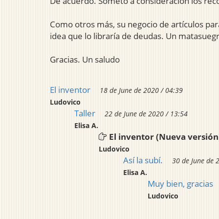
De acuerdo. Someto a consideración los reco
Como otros más, su negocio de artículos par
idea que lo libraría de deudas. Un matasuegra
Gracias. Un saludo
El inventor
18 de June de 2020 / 04:39
Ludovico
Taller
22 de June de 2020 / 13:54
Elisa A.
El inventor (Nueva versión
Ludovico
Así la subí.
30 de June de 
Elisa A.
Muy bien, gracias
Ludovico