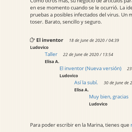
Como otros más, su negocio de artículos para
en ese momento cuando se le ocurrió. La idea
pruebas a posibles infectados del virus. Un m
toser. Barato, sencillo y seguro.
El inventor
18 de June de 2020 / 04:39
Ludovico
Taller
22 de June de 2020 / 13:54
Elisa A.
El inventor (Nueva versión)
23
Ludovico
Así la subí.
30 de June de 
Elisa A.
Muy bien, gracias
Ludovico
Para poder escribir en la Marina, tienes que