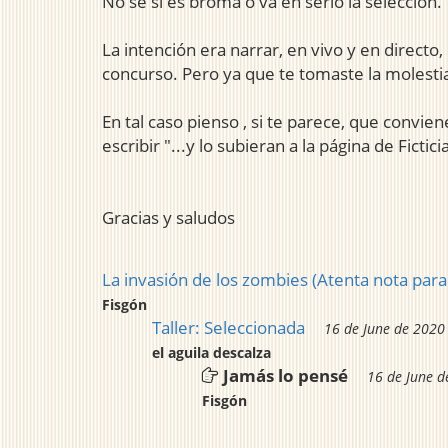
No sé si es broma o va en serio la selección.
La intención era narrar, en vivo y en directo
concurso. Pero ya que te tomaste la molestia
En tal caso pienso , si te parece, que conviene
escribir "...y lo subieran a la página de Ficticia
Gracias y saludos
La invasión de los zombies (Atenta nota para
Fisgón
Taller: Seleccionada
16 de June de 2020
el aguila descalza
Jamás lo pensé
16 de June d
Fisgón