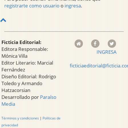
registrarte como usuario
o
ingresa
.
Ficticia Editorial:
Editora Responsable:
INGRESA
Mónica Villa
Editor Literario: Marcial
ficticiaeditorial@ficticia.c
Fernández
Diseño Editorial: Rodrigo
Toledo y Armando
Hatzacorsian
Desarrollado por
Paraíso
Media
Términos y condiciones
|
Políticas de
privacidad