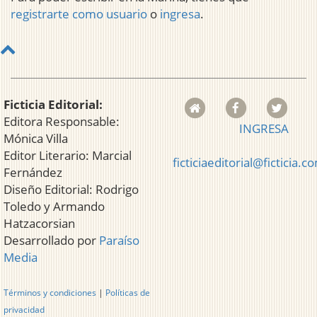
registrarte como usuario
o
ingresa
.
Ficticia Editorial:
Editora Responsable:
INGRESA
Mónica Villa
Editor Literario: Marcial
ficticiaeditorial@ficticia.c
Fernández
Diseño Editorial: Rodrigo
Toledo y Armando
Hatzacorsian
Desarrollado por
Paraíso
Media
Términos y condiciones
|
Políticas de
privacidad