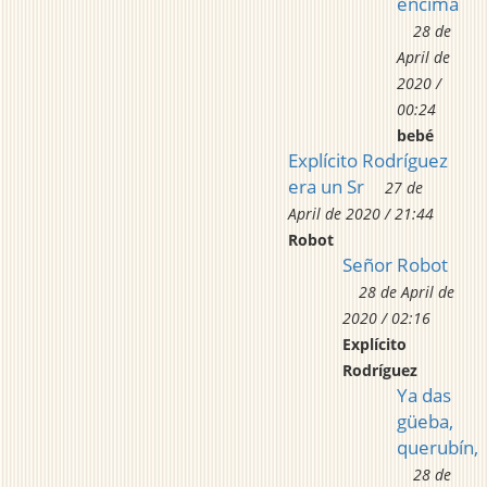
encima
28 de
April de
2020 /
00:24
bebé
Explícito Rodríguez
era un Sr
27 de
April de 2020 / 21:44
Robot
Señor Robot
28 de April de
2020 / 02:16
Explícito
Rodríguez
Ya das
güeba,
querubín,
28 de