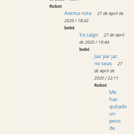
Robot
Atenta nota
27 de April de
2020 / 18:42
bebé
Ya caigo
27 de April
de 2020 / 19:44
bebé
Jiar jiar jar,
no seas
27
de April de
2020 / 22:11
Robot
Me
has
quitado
un
peso
de