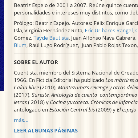
Beatriz Espejo de 2001 a 2007. Reúne quince cuento
personalidades e intereses muy distintos, como deb
Prólogo: Beatriz Espejo. Autores: Félix Enrique Gar
Isla, Virginia Hernández Reta,
Eric Uribares Rangel
,
C
Gómez,
Tayde Bautista
, Juan Alfonso Nava Cabrera
Blum
, Raúl Lugo Rodríguez, Juan Pablo Rojas Texon,
SOBRE EL AUTOR
Cuentista, miembro del Sistema Nacional de Creador
1966. En Ficticia Editorial ha publicado
Los mártires d
Caída libre
(2010),
Montezuma’s revenge y otros delei
(2017),
Sureste. Antología de cuento contemporáneo 
letras
( 2018) y
Cocina yucateca. Crónicas de infancia
antologado en
Estación Central bis
(2009) y
El espejo
más...
LEER ALGUNAS PÁGINAS