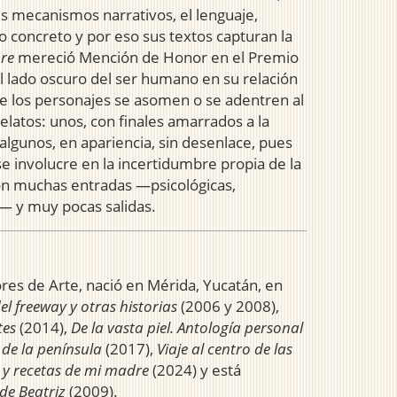
s mecanismos narrativos, el lenguaje,
 lo concreto y por eso sus textos capturan la
bre
mereció Mención de Honor en el Premio
el lado oscuro del ser humano en su relación
ue los personajes se asomen o se adentren al
relatos: unos, con finales amarrados a la
y algunos, en apariencia, sin desenlace, pues
se involucre en la incertidumbre propia de la
 con muchas entradas —psicológicas,
a— y muy pocas salidas.
es de Arte, nació en Mérida, Yucatán, en
el freeway y otras historias
(2006 y 2008),
tes
(2014),
De la vasta piel. Antología personal
de la península
(2017),
Viaje al centro de las
 y recetas de mi madre
(2024) y está
 de Beatriz
(2009).