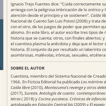
Ignacio Trejo Fuentes dice: “Cuida correctamente su
arriesga con la peligrosa imbricación de lo onírico y
atención desde el principio y se sostienen”.
Caída li
Nacional de Cuento San Luis Potosí (2008) y trata d
con el otro, de los juegos de poder que permiten q
abismo. En este libro, el autor escribe tres tipos de 
historia que se cuenta; otros, con finales abiertos; 
el cuentista plasma la anécdota y deja que el lector 
historia. El conjunto da por resultado un laberinto
asombrosas, malévolas, irónicas, sexuales, etcéter
SOBRE EL AUTOR
Cuentista, miembro del Sistema Nacional de Creador
1966. En Ficticia Editorial ha publicado
Los mártires d
Caída libre
(2010),
Montezuma’s revenge y otros delei
(2017),
Sureste. Antología de cuento contemporáneo 
letras
( 2018) y
Cocina yucateca. Crónicas de infancia
antologado en
Estación Central bis
(2009) y
El espejo