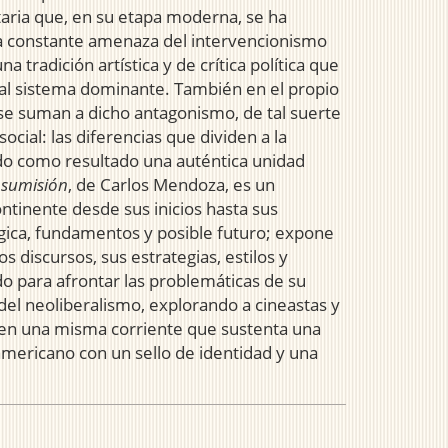
taria que, en su etapa moderna, se ha
 la constante amenaza del intervencionismo
 tradición artística y de crítica política que
 al sistema dominante. También en el propio
se suman a dicho antagonismo, de tal suerte
cial: las diferencias que dividen a la
ndo como resultado una auténtica unidad
insumisión
, de Carlos Mendoza, es un
ontinente desde sus inicios hasta sus
ica, fundamentos y posible futuro; expone
los discursos, sus estrategias, estilos y
o para afrontar las problemáticas de su
del neoliberalismo, explorando a cineastas y
 en una misma corriente que sustenta una
americano con un sello de identidad y una