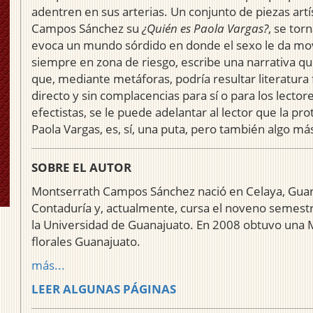
adentren en sus arterias. Un conjunto de piezas artí
Campos Sánchez su
¿Quién es Paola Vargas?
, se tor
evoca un mundo sórdido en donde el sexo le da movi
siempre en zona de riesgo, escribe una narrativa q
que, mediante metáforas, podría resultar literatura 
directo y sin complacencias para sí o para los lecto
efectistas, se le puede adelantar al lector que la pr
Paola Vargas, es, sí, una puta, pero también algo 
SOBRE EL AUTOR
Montserrath Campos Sánchez nació en Celaya, Guanaj
Contaduría y, actualmente, cursa el noveno semestr
la Universidad de Guanajuato. En 2008 obtuvo una M
florales Guanajuato.
más...
LEER ALGUNAS PÁGINAS