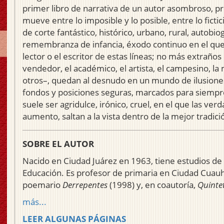
primer libro de narrativa de un autor asombroso, pro
mueve entre lo imposible y lo posible, entre lo fictic
de corte fantástico, histórico, urbano, rural, autobiog
remembranza de infancia, éxodo continuo en el que
lector o el escritor de estas líneas; no más extraños q
vendedor, el académico, el artista, el campesino, la
otros–, quedan al desnudo en un mundo de ilusiones
fondos y posiciones seguras, marcados para siempre
suele ser agridulce, irónico, cruel, en el que las ve
aumento, saltan a la vista dentro de la mejor tradic
SOBRE EL AUTOR
Nacido en Ciudad Juárez en 1963, tiene estudios de 
Educación. Es profesor de primaria en Ciudad Cuau
poemario
Derrepentes
(1998) y, en coautoría,
Quinte
más...
LEER ALGUNAS PÁGINAS