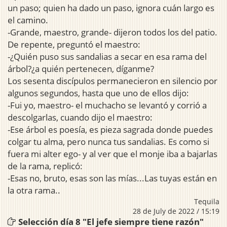
un paso; quien ha dado un paso, ignora cuán largo es
el camino.
-Grande, maestro, grande- dijeron todos los del patio.
De repente, preguntó el maestro:
-¿Quién puso sus sandalias a secar en esa rama del
árbol?¿a quién pertenecen, díganme?
Los sesenta discípulos permanecieron en silencio por
algunos segundos, hasta que uno de ellos dijo:
-Fui yo, maestro- el muchacho se levantó y corrió a
descolgarlas, cuando dijo el maestro:
-Ese árbol es poesía, es pieza sagrada donde puedes
colgar tu alma, pero nunca tus sandalias. Es como si
fuera mi alter ego- y al ver que el monje iba a bajarlas
de la rama, replicó:
-Esas no, bruto, esas son las mías...Las tuyas están en
la otra rama..
Tequila
28 de July de 2022 / 15:19
Selección día 8 "El jefe siempre tiene razón"