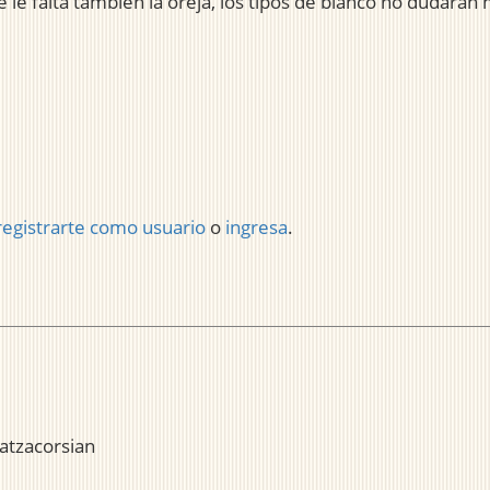
 le falta también la oreja, los tipos de blanco no dudarán
registrarte como usuario
o
ingresa
.
atzacorsian