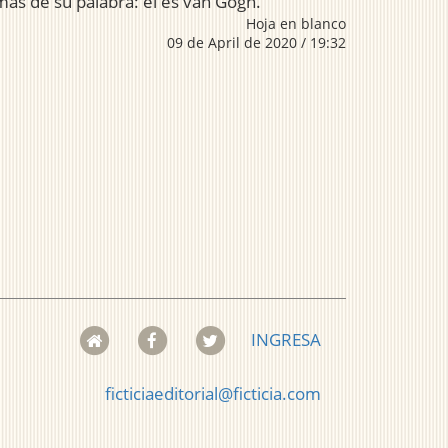
 más de su palabra: él es van Gogh.
Hoja en blanco
09 de April de 2020 / 19:32
INGRESA
ficticiaeditorial@ficticia.com