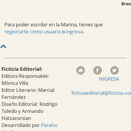
Bras
Para poder escribir en la Marina, tienes que
registrarte como usuario
o
ingresa
.
Ficticia Editorial:
Editora Responsable:
INGRESA
Mónica Villa
Editor Literario: Marcial
ficticiaeditorial@ficticia.c
Fernández
Diseño Editorial: Rodrigo
Toledo y Armando
Hatzacorsian
Desarrollado por
Paraíso