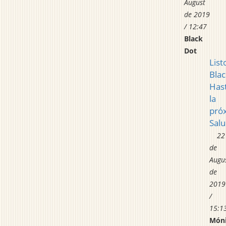
August
de 2019
/ 12:47
Black
Dot
List
Blac
Has
la
pró
Salu
22
de
Augu
de
2019
/
15:1
Món