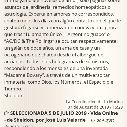
Emma ya no lee novelas de amor, solo páginas sobre
asuntos de jardinería, remedios homeopáticos o
astrología. Experta en amores no correspondidos,
chatea todos los días con algún contacto con el que le
gustaría fugarse y comenzar una nueva vida. Ignora
que tras “Tu amante único”, “Argentino guapo” o
“AC/DC & The Rollings” se ocultan respectivamente:
un galán de doce años, un ama de casa y un
octogenario que chatea desde el albergue de
ancianos. Todos ellos hologramas de sí mismos,
respondiendo a los mensajes de una inventada
“Madame Bovary”, a través de un multiverso tan
inmaterial como Dios, los Números, el Espacio o el
Tiempo.
Sheldon
La Coordinación de La Marina
07 de August de 2019 / 15:29
SELECCIONADA 5 DE JULIO 2019 - Vida Online
- de Sheldon, por José Luis Velarde
07 de August
de 2019 / 15:29