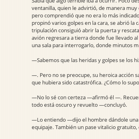
Sabía que algo terrible iba a ocurrir. Poco d
ventanilla, quien le advirtió, de manera muy 
pero comprendió que no era lo más indicado. 
propinó varios golpes en la cara, se abrió la
tripulación consiguió abrir la puerta y resca
avión regresara a tierra donde fue llevado a
una sala para interrogarlo, donde minutos má
—Sabemos que las heridas y golpes se los h
—. Pero no se preocupe, su heroica acción sal
que hubiera sido catastrófica. ¿Cómo lo sup
—No lo sé con certeza —afirmó él —. Recuerd
todo está oscuro y revuelto —concluyó.
—Lo entiendo —dijo el hombre dándole una p
equipaje. También un pase vitalicio gratuito