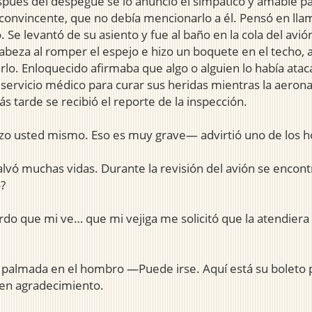
espués del despegue se lo anunció el simpático y amable pas
convincente, que no debía mencionarlo a él. Pensó en llama
Se levantó de su asiento y fue al baño en la cola del avió
 cabeza al romper el espejo e hizo un boquete en el techo, a
tarlo. Enloquecido afirmaba que algo o alguien lo había ata
l servicio médico para curar sus heridas mientras la aero
s tarde se recibió el reporte de la inspección.
izo usted mismo. Eso es muy grave— advirtió uno de los 
vó muchas vidas. Durante la revisión del avión se encontró 
o?
o que mi ve… que mi vejiga me solicitó que la atendiera
almada en el hombro —Puede irse. Aquí está su boleto par
, en agradecimiento.