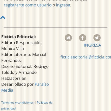
registrarte como usuario
o
ingresa
.
Ficticia Editorial:
Editora Responsable:
INGRESA
Mónica Villa
Editor Literario: Marcial
ficticiaeditorial@ficticia.c
Fernández
Diseño Editorial: Rodrigo
Toledo y Armando
Hatzacorsian
Desarrollado por
Paraíso
Media
Términos y condiciones
|
Políticas de
privacidad