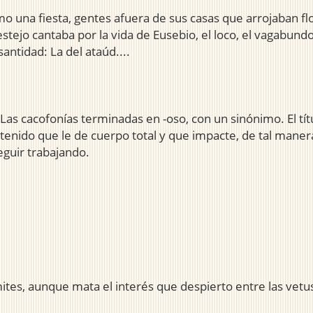
omo una fiesta, gentes afuera de sus casas que arrojaban f
stejo cantaba por la vida de Eusebio, el loco, el vagabundo
santidad: La del ataúd....
acofonías terminadas en -oso, con un sinónimo. El títu
ntenido que le de cuerpo total y que impacte, de tal mane
guir trabajando.
mites, aunque mata el interés que despierto entre las vetu