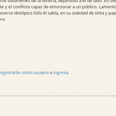
s volúmenes de la librería, dejándolo a él de lado. En sil
te y el conflicto capaz de emocionar a un público. Lament
verso distópico Sólo él sabía, en su soledad de tinta y pap
ro.
registrarte como usuario
o
ingresa
.