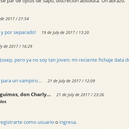
se par de ojitos de Sapo, discreción absoluta. Un abrazo.
 de 2017 / 21:54
s y por separado!
19 de July de 2017 / 13:20
ly de 2017 / 16:29
Josep, pero ya no soy tan joven: mi reciente fichaje data d
 para un vampiro...
21 de July de 2017 / 12:09
eguimos, don Charly...
21 de July de 2017 / 23:26
los
registrarte como usuario
o
ingresa
.