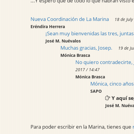
...Y espero que de todo lo que habrán visto e
Nueva Coordinación de La Marina
18 de July
Eréndira Herrera
¡Sean muy bienvenidas las tres, junta
José M. Nuévalos
Muchas gracias, Josep.
19 de Ju
Mónica Brasca
No quiero contradecirte, 
2017 / 14:47
Mónica Brasca
Mónica, cinco años
SAPO
Y aquí s
José M. Nuéva
Para poder escribir en la Marina, tienes que