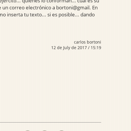
jercito... quienes lo conforman... cual es su
e un correo electrónico a bortoni@gmail. En
o inserta tu texto... si es posible... dando
carlos bortoni
12 de July de 2017 / 15:19