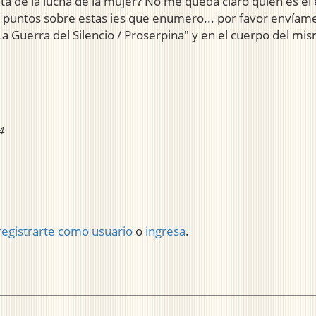
ta de la lucha de la mujer? No me queda claro quien es el e
los puntos sobre estas ies que enumero... por favor envíam
 La Guerra del Silencio / Proserpina" y en el cuerpo del mism
4
registrarte como usuario
o
ingresa
.