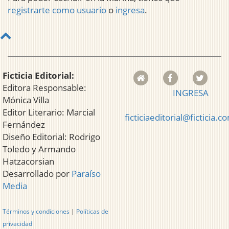
registrarte como usuario
o
ingresa
.
Ficticia Editorial:
Editora Responsable:
INGRESA
Mónica Villa
Editor Literario: Marcial
ficticiaeditorial@ficticia.c
Fernández
Diseño Editorial: Rodrigo
Toledo y Armando
Hatzacorsian
Desarrollado por
Paraíso
Media
Términos y condiciones
|
Políticas de
privacidad