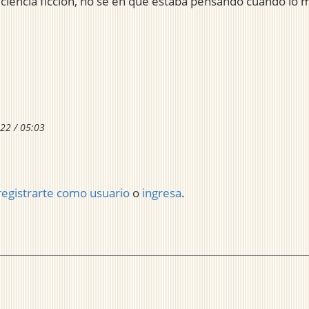
 ciencia ficción, no sé en qué estaba pensando cuando lo 
22 / 05:03
registrarte como usuario
o
ingresa
.