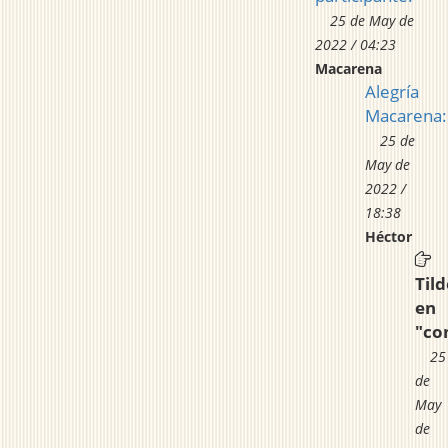
25 de May de
2022 / 04:23
Macarena
Alegría
Macarena:
25 de
May de
2022 /
18:38
Héctor
Tild
en
"co
25
de
May
de