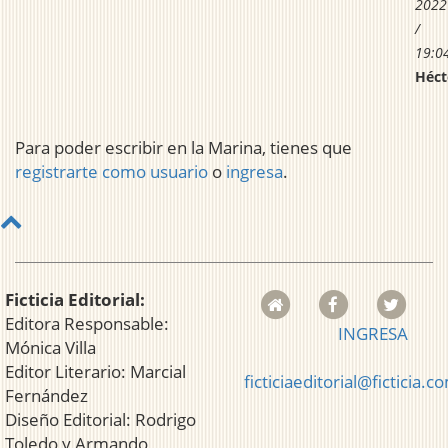
2022
/
19:0
Héct
Para poder escribir en la Marina, tienes que
registrarte como usuario
o
ingresa
.
Ficticia Editorial:
Editora Responsable:
INGRESA
Mónica Villa
Editor Literario: Marcial
ficticiaeditorial@ficticia.c
Fernández
Diseño Editorial: Rodrigo
Toledo y Armando